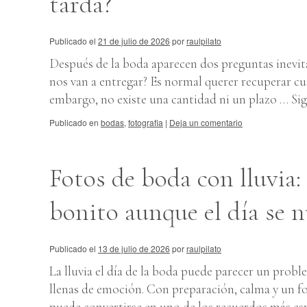
tarda?
Publicado el
21 de julio de 2026
por
raulpilato
Después de la boda aparecen dos preguntas inevit
nos van a entregar? Es normal querer recuperar c
embargo, no existe una cantidad ni un plazo …
Si
Publicado en
bodas
,
fotografia
|
Deja un comentario
Fotos de boda con lluvia
bonito aunque el día se 
Publicado el
13 de julio de 2026
por
raulpilato
La lluvia el día de la boda puede parecer un probl
llenas de emoción. Con preparación, calma y un fo
puede convertirse en uno de los recuerdos más esp