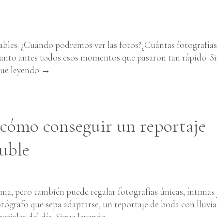
ables: ¿Cuándo podremos ver las fotos?¿Cuántas fotografías
uanto antes todos esos momentos que pasaron tan rápido. S
gue leyendo
→
: cómo conseguir un reportaje
nuble
ema, pero también puede regalar fotografías únicas, íntimas 
tógrafo que sepa adaptarse, un reportaje de boda con lluvia
eciales del día.
Sigue leyendo
→