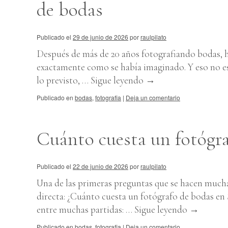
de bodas
Publicado el
29 de junio de 2026
por
raulpilato
Después de más de 20 años fotografiando bodas, h
exactamente como se había imaginado. Y eso no es
lo previsto, …
Sigue leyendo
→
Publicado en
bodas
,
fotografia
|
Deja un comentario
Cuánto cuesta un fotógra
Publicado el
22 de junio de 2026
por
raulpilato
Una de las primeras preguntas que se hacen much
directa: ¿Cuánto cuesta un fotógrafo de bodas en S
entre muchas partidas: …
Sigue leyendo
→
Publicado en
bodas
,
fotografia
|
Deja un comentario