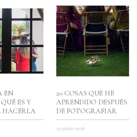
A EN
20 COSAS QUE HE
 QUÉ ES Y
APRENDIDO DESPUÉS
É HACERLA
DE FOTOGRAFIAR
E LA BODA
CIENTOS DE BODAS
29 junio 2026