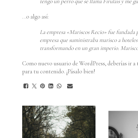
tengo un perro que se llama Firulais y me gust
…o algo así:
La empresa «Mariscos Recio» fue fundada
empresa que suministraba marisco a hoteles 
transformando en un gran imperio. Mariscos
Como nuevo usuario de WordPress, deberías ir a
para tu contenido. ¡Pásalo bien!