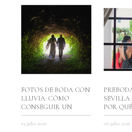
FOTOS DE BODA CON
PREBOD
LLUVIA: CÓMO
SEVILLA:
CONSEGUIR UN
POR QU
REPORTAJE BONITO
ANTES D
AUNQUE EL DÍA SE
13 julio 2026
06 julio 2026