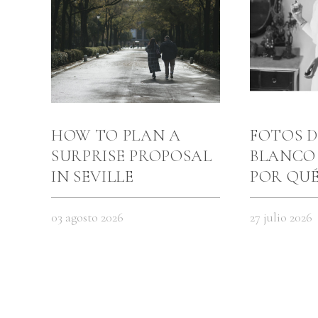
HOW TO PLAN A
FOTOS D
SURPRISE PROPOSAL
BLANCO 
IN SEVILLE
POR QU
EMOCION
SIENTEN
03 agosto 2026
27 julio 2026
COLOR