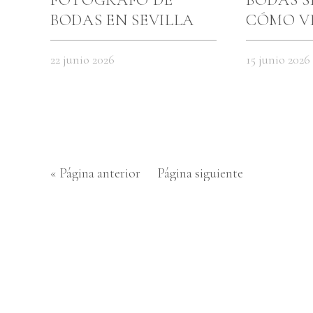
BODAS EN SEVILLA
CÓMO VI
BODA SI
PENDIEN
22 junio 2026
15 junio 2026
CÁMAR
« Página anterior
Página siguiente