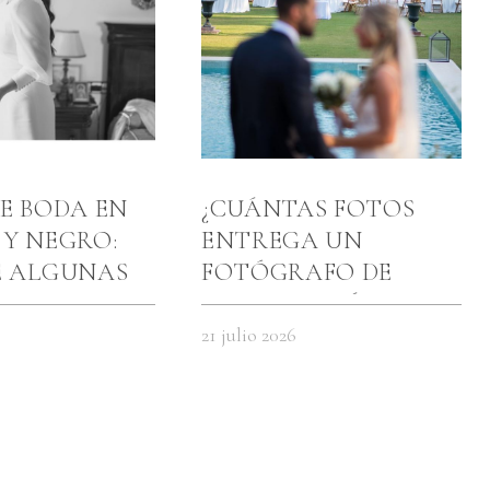
E BODA EN
¿CUÁNTAS FOTOS
Y NEGRO:
ENTREGA UN
É ALGUNAS
FOTÓGRAFO DE
ES SE
BODAS Y CUÁNTO
 MÁS SIN
TARDA?
21 julio 2026