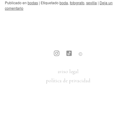
Publicado en
bodas
|
Etiquetado
boda
,
fotografo
,
sevilla
|
Deja un
comentario
aviso legal
política de privacidad