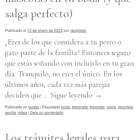
salga perfecto)
Publicado el
12 de enero de 2025
por
raulpilato
¿Eres de los que considera a tu perro o
gato parte de la familia? Entonces seguro
que estás soñando con incluirlo en tu gran
día. Tranquilo, no eres el único. En los
últimos años, cada vez más parejas
deciden que …
Sigue leyendo
→
Publicado en
bodas
|
Etiquetado
boda
,
fotografia
,
fotografo
,
novia
,
reportaje
,
sevilla
,
video
|
Deja un comentario
Los trámites legales para