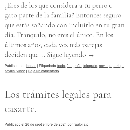
¿Eres de los que considera a tu perro o
gato parte de la familia? Entonces seguro
que estás soñando con incluirlo en tu gran
día. Tranquilo, no eres el único. En los
últimos años, cada vez más parejas
deciden que …
Sigue leyendo
→
Publicado en
bodas
|
Etiquetado
boda
,
fotografia
,
fotografo
,
novia
,
reportaje
,
sevilla
,
video
|
Deja un comentario
Los trámites legales para
casarte.
Publicado el
26 de septiembre de 2024
por
raulpilato