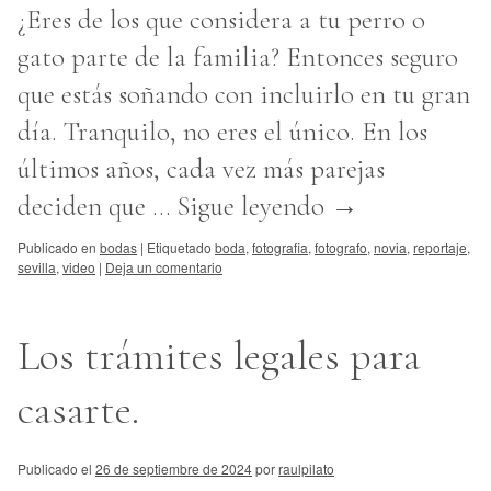
¿Eres de los que considera a tu perro o
gato parte de la familia? Entonces seguro
que estás soñando con incluirlo en tu gran
día. Tranquilo, no eres el único. En los
últimos años, cada vez más parejas
deciden que …
Sigue leyendo
→
Publicado en
bodas
|
Etiquetado
boda
,
fotografia
,
fotografo
,
novia
,
reportaje
,
sevilla
,
video
|
Deja un comentario
Los trámites legales para
casarte.
Publicado el
26 de septiembre de 2024
por
raulpilato